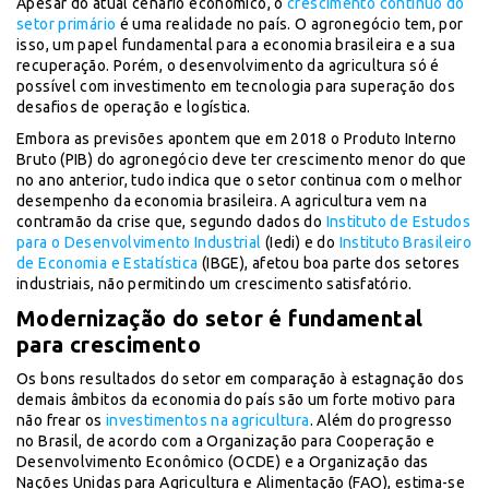
Apesar do atual cenário econômico, o
crescimento contínuo do
setor primário
é uma realidade no país. O agronegócio tem, por
isso, um papel fundamental para a economia brasileira e a sua
recuperação. Porém, o desenvolvimento da agricultura só é
possível com investimento em tecnologia para superação dos
desafios de operação e logística.
Embora as previsões apontem que em 2018 o Produto Interno
Bruto (PIB) do agronegócio deve ter crescimento menor do que
no ano anterior, tudo indica que o setor continua com o melhor
desempenho da economia brasileira. A agricultura vem na
contramão da crise que, segundo dados do
Instituto de Estudos
para o Desenvolvimento Industrial
(Iedi) e do
Instituto Brasileiro
de Economia e Estatística
(IBGE), afetou boa parte dos setores
industriais, não permitindo um crescimento satisfatório.
Modernização do setor é fundamental
para crescimento
Os bons resultados do setor em comparação à estagnação dos
demais âmbitos da economia do país são um forte motivo para
não frear os
investimentos na agricultura
. Além do progresso
no Brasil, de acordo com a Organização para Cooperação e
Desenvolvimento Econômico (OCDE) e a Organização das
Nações Unidas para Agricultura e Alimentação (FAO), estima-se