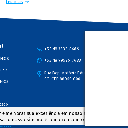
Leia mais
al
+55 48 3333-8666
ONICS
+55 48 99626-7683
ICS?
Rua Dep. Antônio Edu Vieira, 94, Pantanal, Fl
SC. CEP 88040-000
NICS
osco
 e melhorar sua experiência em nosso site. Acesse a noss
sar o nosso site, você concorda com o uso de cookies.
vacidade