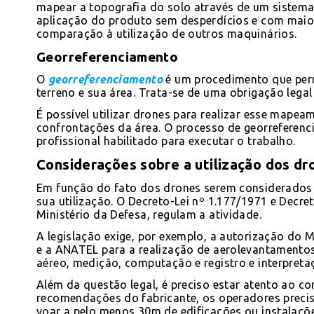
mapear a topografia do solo através de um sistema 
aplicação do produto sem desperdícios e com maior
comparação à utilização de outros maquinários.
Georreferenciamento
O
georreferenciamento
é um procedimento que perm
terreno e sua área. Trata-se de uma obrigação legal
É possível utilizar drones para realizar esse mapeam
confrontações da área. O processo de georreferenc
profissional habilitado para executar o trabalho.
Considerações sobre a utilização dos dr
Em função do fato dos drones serem considerados ae
sua utilização. O Decreto-Lei nº 1.177/1971 e Decr
Ministério da Defesa, regulam a atividade.
A legislação exige, por exemplo, a autorização do 
e a ANATEL para a realização de aerolevantamento
aéreo, medição, computação e registro e interpreta
Além da questão legal, é preciso estar atento ao co
recomendações do fabricante, os operadores preci
voar a pelo menos 30m de edificações ou instalaç