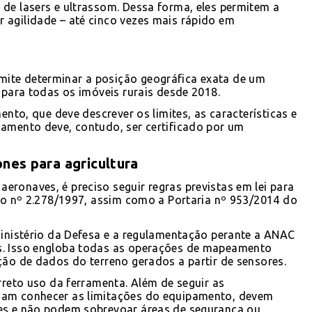
de lasers e ultrassom. Dessa forma, eles permitem a
 agilidade – até cinco vezes mais rápido em
ite determinar a posição geográfica exata de um
 para todas os imóveis rurais desde 2018.
ento, que deve descrever os limites, as características e
iamento deve, contudo, ser certificado por um
ones para agricultura
ronaves, é preciso seguir regras previstas em lei para
eto nº 2.278/1997, assim como a Portaria nº 953/2014 do
Ministério da Defesa e a regulamentação perante a ANAC
s. Isso engloba todas as operações de mapeamento
ção de dados do terreno gerados a partir de sensores.
rreto uso da ferramenta. Além de seguir as
sam conhecer as limitações do equipamento, devem
ões e não podem sobrevoar áreas de segurança ou