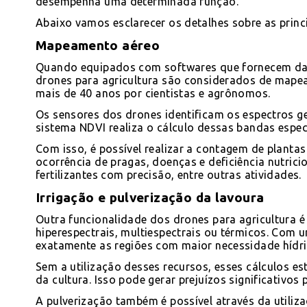
desempenha uma determinada função.
Abaixo vamos esclarecer os detalhes sobre as princi
Mapeamento aéreo
Quando equipados com softwares que fornecem dad
drones para agricultura são considerados de mapea
mais de 40 anos por cientistas e agrônomos.
Os sensores dos drones identificam os espectros g
sistema NDVI realiza o cálculo dessas bandas espec
Com isso, é possível realizar a contagem de plantas 
ocorrência de pragas, doenças e deficiência nutric
fertilizantes com precisão, entre outras atividades.
Irrigação e pulverização da lavoura
Outra funcionalidade dos drones para agricultura 
hiperespectrais, multiespectrais ou térmicos. Com 
exatamente as regiões com maior necessidade hídri
Sem a utilização desses recursos, esses cálculos es
da cultura. Isso pode gerar prejuízos significativos
A pulverização também é possível através da utili