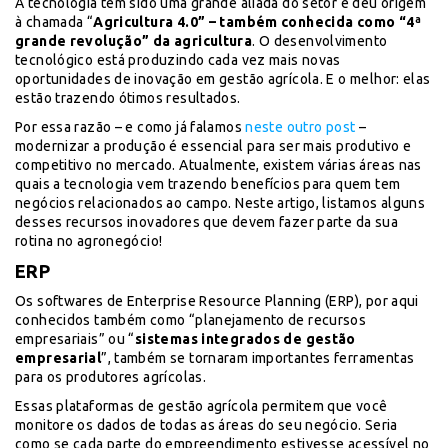
A tecnologia tem sido uma grande aliada do setor e deu origem
à chamada “
Agricultura 4.0” – também conhecida como “4ª
grande revolução” da agricultura
. O desenvolvimento
tecnológico está produzindo cada vez mais novas
oportunidades de inovação em gestão agrícola. E o melhor: elas
estão trazendo ótimos resultados.
Por essa razão – e como já falamos
neste outro post
–
modernizar a produção é essencial para ser mais produtivo e
competitivo no mercado. Atualmente, existem várias áreas nas
quais a tecnologia vem trazendo benefícios para quem tem
negócios relacionados ao campo. Neste artigo, listamos alguns
desses recursos inovadores que devem fazer parte da sua
rotina no agronegócio!
ERP
Os softwares de Enterprise Resource Planning (ERP), por aqui
conhecidos também como “planejamento de recursos
empresariais” ou “
sistemas integrados de gestão
empresarial
”, também se tornaram importantes ferramentas
para os produtores agrícolas.
Essas plataformas de gestão agrícola permitem que você
monitore os dados de todas as áreas do seu negócio. Seria
como se cada parte do empreendimento estivesse acessível no