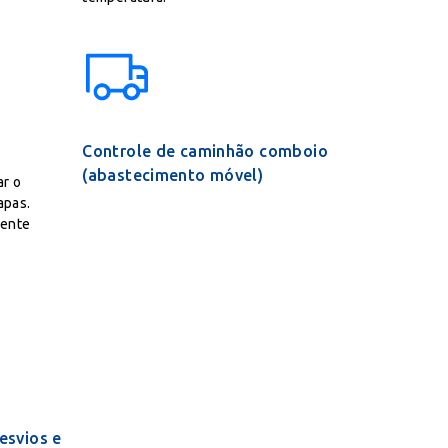
Controle de caminhão comboio
(abastecimento móvel)
r o
apas.
mente
esvios e