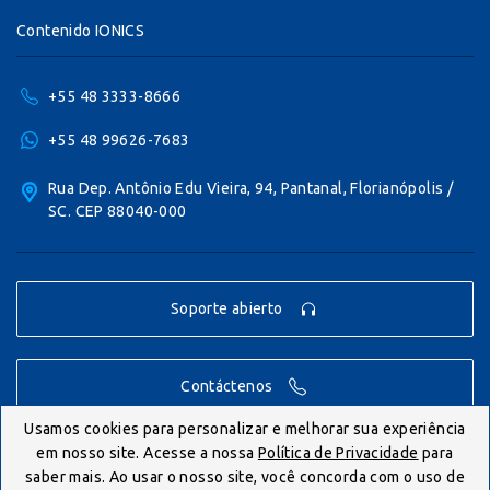
Contenido IONICS
+55 48 3333-8666
+55 48 99626-7683
Rua Dep. Antônio Edu Vieira, 94, Pantanal, Florianópolis /
SC. CEP 88040-000
Soporte abierto
Contáctenos
Usamos cookies para personalizar e melhorar sua experiência
em nosso site. Acesse a nossa
Política de Privacidade
para
© IONICS 2026 - Todos los derechos reservados
saber mais. Ao usar o nosso site, você concorda com o uso de