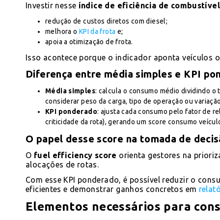
Investir nesse
índice de eficiência de combustíve
redução de custos diretos com diesel;
melhora o
KPI da frota
e;
apoia a otimização de frota.
Isso acontece porque o indicador aponta veículos
Diferença entre média simples e KPI po
Média simples
: calcula o consumo médio dividindo o 
considerar peso da carga, tipo de operação ou variação
KPI ponderado
: ajusta cada consumo pelo fator de r
criticidade da rota), gerando um score consumo veículo
O papel desse score na tomada de deci
O
fuel efficiency score
orienta gestores na prior
alocações de rotas.
Com esse KPI ponderado, é possível reduzir o consu
eficientes e demonstrar ganhos concretos em
relat
Elementos necessários para const