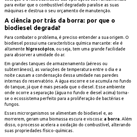
para evitar que o combustível degradado paralise as suas
máquinas e destrua o seu orçamento de manutenção.
A ciência por trás da borra: por que o
biodiesel degrada?
Para combater o problema, é preciso entender a sua origem. O
biodiesel possui uma característica química marcante: ele é
altamente
higroscópico
, ou seja, tem uma grande facilidade
para absorver a umidade do ar.
Em grandes tanques de armazenamento (aéreos ou
subterrâneos), as variações de temperatura entre o dia e a
noite causam a condensação dessa umidade nas paredes
internas do reservatório. A água escorre e se acumula no fundo
do tanque, já que é mais pesada que o diesel. Esse ambiente
onde ocorre a separação (água no fundo e diesel acima) torna-
se o ecossistema perfeito para a proliferação de bactérias e
fungos.
Esses microrganismos se alimentam do biodiesel e, ao
morrerem, geram uma biomassa escura e viscosa:
a borra
. Além
disso, o processo acelera a oxidação do combustível, alterando
suas propriedades físico-químicas.