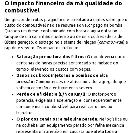
O impacto financeiro da má qualidade do
combustível
Um gestor de frotas pragmático e orientado a dados sabe que o
custo do combustível não se resume ao valor pago na bomba.
Quando um diesel contaminado com borra e água entra no
tanque de um caminhão moderno ou de uma colheitadeira de
última geração, o estrago no sistema de injeção (
common-rail
) é
rápido e severo. Os impactos incluem:
Saturação prematura dos filtros:
O que deveria durar
centenas de horas precisa ser trocado na metade do
tempo, elevando os custos com peças.
Danos aos bicos injetores e bombas de alta
pressão:
Componentes de altíssimo valor agregado que
sofrem corrosão e entupimento severo.
Perda de eficiência (L/h ou Km/l):
O motor perde
potência, exige mais aceleração e, consequentemente,
consome mais combustível para realizar o mesmo
trabalho.
O pior dos cenários: a máquina parada.
Na logística ou
na colheita, um equipamento parado por falha mecânica
representa um prejuízo em cascata que afeta toda a