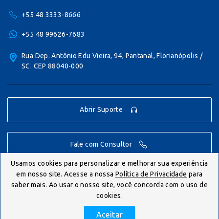
+55 48 3333-8666
+55 48 99626-7683
Rua Dep. Antônio Edu Vieira, 94, Pantanal, Florianópolis /
SC. CEP 88040-000
Abrir Suporte
Fale com Consultor
Usamos cookies para personalizar e melhorar sua experiência
em nosso site. Acesse a nossa
Política de Privacidade
para
© IONICS 2026 - Todos os direitos reservados.
saber mais. Ao usar o nosso site, você concorda com o uso de
cookies.
Politica de Privacidade
Desenvolvido por
Aceitar